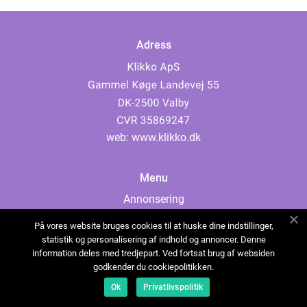
Adress
web:
www.klikko.dk
Menu
Annonsering
Om oss
På vores website bruges cookies til at huske dine indstillinger,
Cookies
statistik og personalisering af indhold og annoncer. Denne
information deles med tredjepart. Ved fortsat brug af websiden
Kontakta oss
godkender du cookiepolitikken.
Sitemap
Ok
Privatlivspolitik