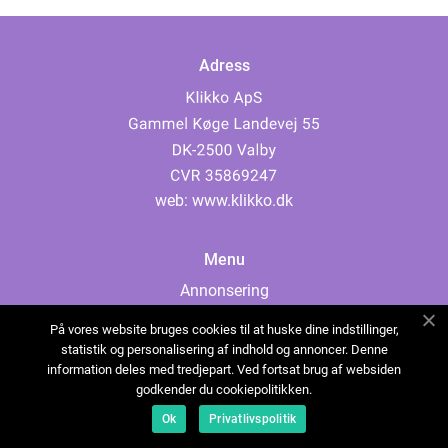
Adress
web:
www.klikko.dk
Menu
Annonsering
Om oss
På vores website bruges cookies til at huske dine indstillinger,
Cookies
statistik og personalisering af indhold og annoncer. Denne
information deles med tredjepart. Ved fortsat brug af websiden
Kontakta oss
godkender du cookiepolitikken.
Sitemap
Ok
Privatlivspolitik