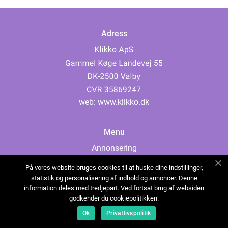
Adress
web:
www.klikko.dk
Menu
Annonsering
Om oss
På vores website bruges cookies til at huske dine indstillinger,
Cookies
statistik og personalisering af indhold og annoncer. Denne
information deles med tredjepart. Ved fortsat brug af websiden
Kontakta oss
godkender du cookiepolitikken.
Sitemap
Ok
Privatlivspolitik