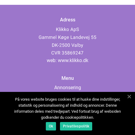
Adress
web:
www.klikko.dk
Menu
Annonsering
Om oss
På vores website bruges cookies til at huske dine indstillinger,
Cookies
statistik og personalisering af indhold og annoncer. Denne
information deles med tredjepart. Ved fortsat brug af websiden
Kontakta oss
godkender du cookiepolitikken.
Sitemap
Ok
Privatlivspolitik