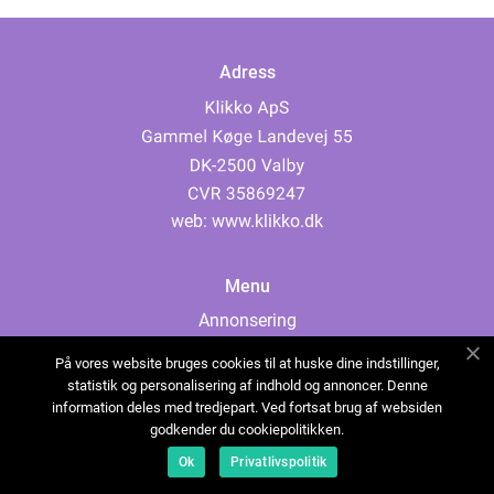
Adress
web:
www.klikko.dk
Menu
Annonsering
Om oss
På vores website bruges cookies til at huske dine indstillinger,
Cookies
statistik og personalisering af indhold og annoncer. Denne
information deles med tredjepart. Ved fortsat brug af websiden
Kontakta oss
godkender du cookiepolitikken.
Sitemap
Ok
Privatlivspolitik