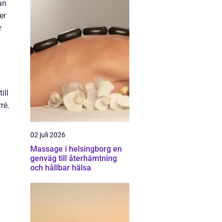
an
er
r
ill
ré.
02 juli 2026
Massage i helsingborg en
genväg till återhämtning
och hållbar hälsa