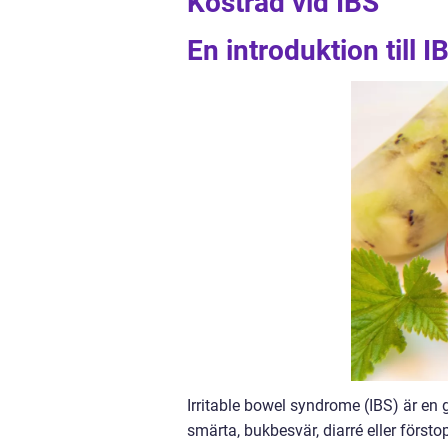
Kostråd vid IBS
En introduktion till I
Irritable bowel syndrome (IBS) är en
smärta, bukbesvär, diarré eller först