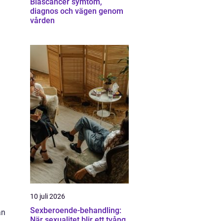
Blåscancer symtom,
diagnos och vägen genom
vården
10 juli 2026
Sexberoende-behandling:
an
När sexualitet blir ett tvång