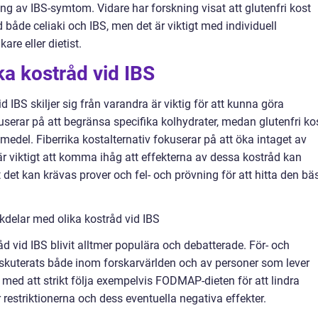
 av IBS-symtom. Vidare har forskning visat att glutenfri kost
 både celiaki och IBS, men det är viktigt med individuell
re eller dietist.
ka kostråd vid IBS
 IBS skiljer sig från varandra är viktig för att kunna göra
erar på att begränsa specifika kolhydrater, medan glutenfri ko
medel. Fiberrika kostalternativ fokuserar på att öka intaget av
 är viktigt att komma ihåg att effekterna av dessa kostråd kan
tt det kan krävas prover och fel- och prövning för att hitta den bä
kdelar med olika kostråd vid IBS
åd vid IBS blivit alltmer populära och debatterade. För- och
iskuterats både inom forskarvärlden och av personer som lever
med att strikt följa exempelvis FODMAP-dieten för att lindra
estriktionerna och dess eventuella negativa effekter.