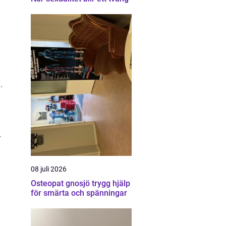
.
r
08 juli 2026
Osteopat gnosjö trygg hjälp
för smärta och spänningar