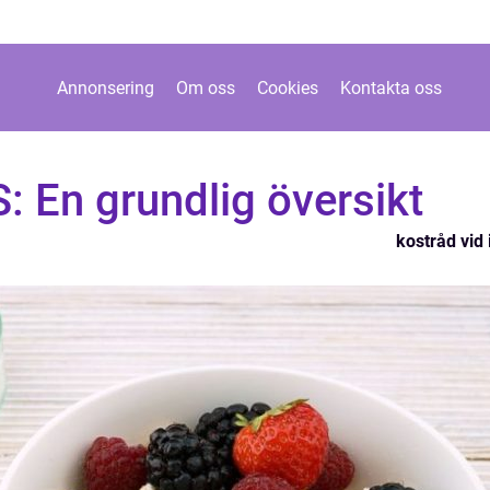
Annonsering
Om oss
Cookies
Kontakta oss
S: En grundlig översikt
kostråd vid 