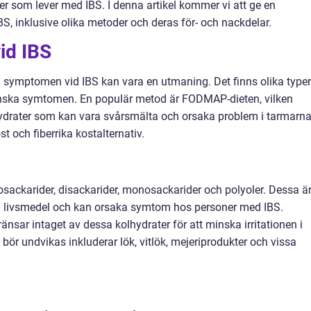
ner som lever med IBS. I denna artikel kommer vi att ge en
BS, inklusive olika metoder och deras för- och nackdelar.
id IBS
ndra symptomen vid IBS kan vara en utmaning. Det finns olika typer
inska symtomen. En populär metod är FODMAP-dieten, vilken
hydrater som kan vara svårsmälta och orsaka problem i tarmarna
t och fiberrika kostalternativ.
ackarider, disackarider, monosackarider och polyoler. Dessa ä
ssa livsmedel och kan orsaka symtom hos personer med IBS.
sar intaget av dessa kolhydrater för att minska irritationen i
ör undvikas inkluderar lök, vitlök, mejeriprodukter och vissa