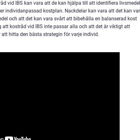
åd vid IBS kan vara att de kan hjälpa till att identifiera livsmede
 individanpassad kostplan. Nackdelar kan vara att det kan va
el och att det kan vara svårt att bibehålla en balanserad kost
 att kostråd vid IBS inte passar alla och att det är viktigt att
 att hitta den bästa strategin för varje individ.