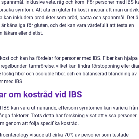
i spannmål, inklusive vete, råg och korn. För personer med IBS k
 orsaka symtom. Att äta en glutenfri kost innebär att man undvik
ta kan inkludera produkter som bröd, pasta och spannmål. Det ä
S är känsliga för gluten, och det kan vara värdefullt att testa en
läkare eller dietist.
kost och kan ha fördelar för personer med IBS. Fiber kan hjälpa t
egelbunden tarmrörelse, vilket kan lindra förstoppning eller diar
ve löslig fiber och osoluble fiber, och en balanserad blandning av
er med IBS.
ar om kostråd vid IBS
vid IBS kan vara utmanande, eftersom symtomen kan variera från
nga faktorer. Trots detta har forskning visat att vissa personer
m genom att följa specifika kostråd.
stroenterology visade att cirka 70% av personer som testade