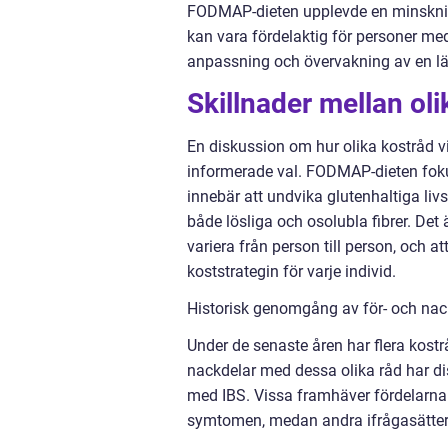
FODMAP-dieten upplevde en minskning
kan vara fördelaktig för personer med
anpassning och övervakning av en läka
Skillnader mellan oli
En diskussion om hur olika kostråd vid
informerade val. FODMAP-dieten fokus
innebär att undvika glutenhaltiga livs
både lösliga och osolubla fibrer. Det
variera från person till person, och a
koststrategin för varje individ.
Historisk genomgång av för- och nac
Under de senaste åren har flera kostr
nackdelar med dessa olika råd har d
med IBS. Vissa framhäver fördelarna 
symtomen, medan andra ifrågasätter r