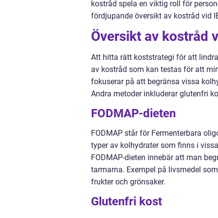
kostråd spela en viktig roll för perso
fördjupande översikt av kostråd vid I
Översikt av kostråd v
Att hitta rätt koststrategi för att li
av kostråd som kan testas för att m
fokuserar på att begränsa vissa kol
Andra metoder inkluderar glutenfri kos
FODMAP-dieten
FODMAP står för Fermenterbara oligos
typer av kolhydrater som finns i vi
FODMAP-dieten innebär att man begrän
tarmarna. Exempel på livsmedel som b
frukter och grönsaker.
Glutenfri kost