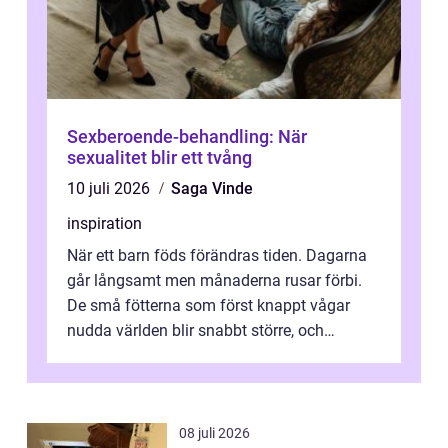
Sexberoende-behandling: När
sexualitet blir ett tvång
10 juli 2026
Saga Vinde
inspiration
När ett barn föds förändras tiden. Dagarna
går långsamt men månaderna rusar förbi.
De små fötterna som först knappt vågar
nudda världen blir snabbt större, och
plötsligt är den där första späda period...
08 juli 2026