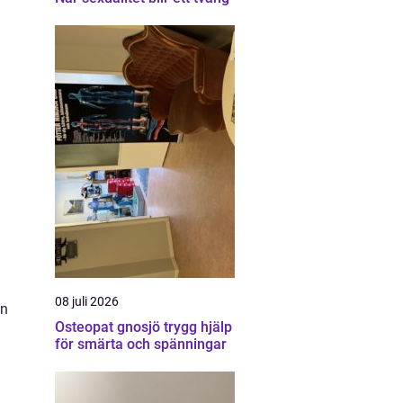
08 juli 2026
en
Osteopat gnosjö trygg hjälp
för smärta och spänningar