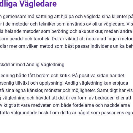
dliga Vägledare
 en gemensam målsättning att hjälpa och vägleda sina klienter p
er i de metoder och tekniker som används av olika vägledare. Vi
ella helande metoder som beröring och akupunktur, medan andra
m pendel och tarotlek. Det är viktigt att notera att ingen meto
ndlar mer om vilken metod som bäst passar individens unika be
ckdelar med Andlig Vägledning
edning både fått beröm och kritik. På positiva sidan har det
ersonlig tillväxt och upplysning. Andlig vägledning kan erbjuda
rstå sina egna känslor, mönster och möjligheter. Samtidigt har vi
ig vägledning och hävdat att det är en form av bedrägeri eller att
r viktigt att vara medveten om både fördelarna och nackdelarna
 fatta välgrundade beslut om detta är något som passar ens eg