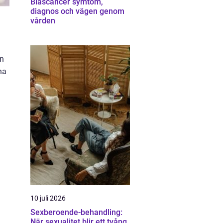
Blåscancer symtom,
diagnos och vägen genom
vården
an
na
10 juli 2026
Sexberoende-behandling:
När sexualitet blir ett tvång