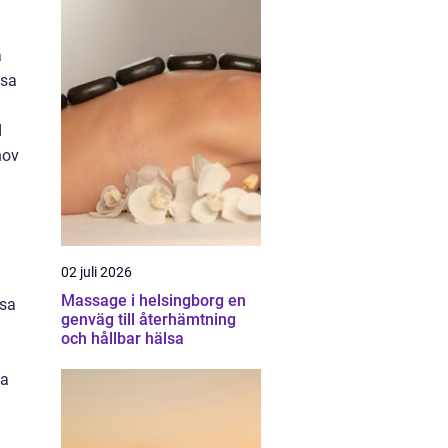
å
ssa
d
hov
02 juli 2026
Massage i helsingborg en
ssa
genväg till återhämtning
och hållbar hälsa
na