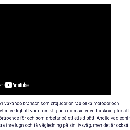
 en växande bransch som erbjuder en rad olika metoder och
t är viktigt att vara försiktig och göra sin egen forskning för att
rtroende för och som arbetar på ett etiskt sätt. Andlig vägledni
itta inre lugn och få vägledning på sin livsväg, men det är också