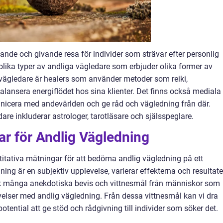
nde och givande resa för individer som strävar efter personlig
 olika typer av andliga vägledare som erbjuder olika former av
 vägledare är healers som använder metoder som reiki,
balansera energiflödet hos sina klienter. Det finns också mediala
cera med andevärlden och ge råd och vägledning från där.
are inkluderar astrologer, tarotläsare och själsspeglare.
ar för Andlig Vägledning
antitativa mätningar för att bedöma andlig vägledning på ett
ning är en subjektiv upplevelse, varierar effekterna och resultat
ock många anekdotiska bevis och vittnesmål från människor som
evelser med andlig vägledning. Från dessa vittnesmål kan vi dra
otential att ge stöd och rådgivning till individer som söker det.