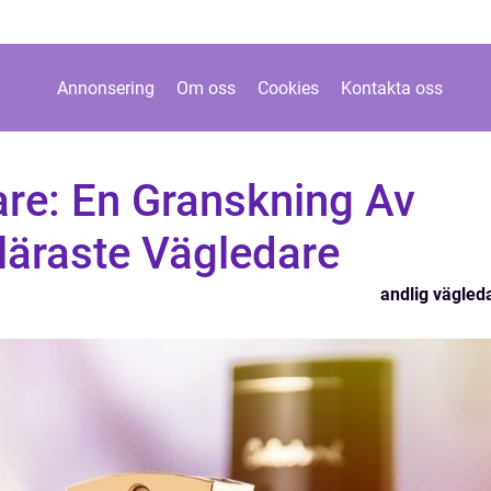
Annonsering
Om oss
Cookies
Kontakta oss
are: En Granskning Av
läraste Vägledare
andlig vägled