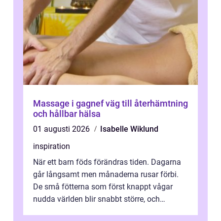
Massage i gagnef väg till återhämtning
och hållbar hälsa
01 augusti 2026
Isabelle Wiklund
inspiration
När ett barn föds förändras tiden. Dagarna
går långsamt men månaderna rusar förbi.
De små fötterna som först knappt vågar
nudda världen blir snabbt större, och
plötsligt är den där första späda period...