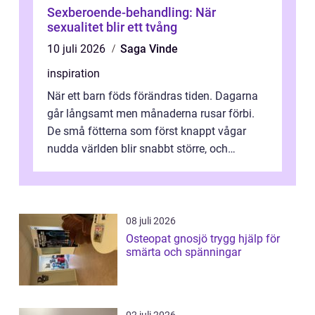
Sexberoende-behandling: När
sexualitet blir ett tvång
10 juli 2026
Saga Vinde
inspiration
När ett barn föds förändras tiden. Dagarna
går långsamt men månaderna rusar förbi.
De små fötterna som först knappt vågar
nudda världen blir snabbt större, och
plötsligt är den där första späda period...
08 juli 2026
Osteopat gnosjö trygg hjälp för
smärta och spänningar