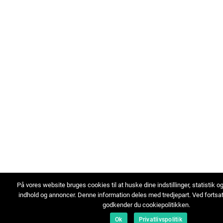
På vores website bruges cookies til at huske dine indstillinger, statistik o
indhold og annoncer. Denne information deles med tredjepart. Ved fortsa
godkender du cookiepolitikken.
Ok
Privatlivspolitik