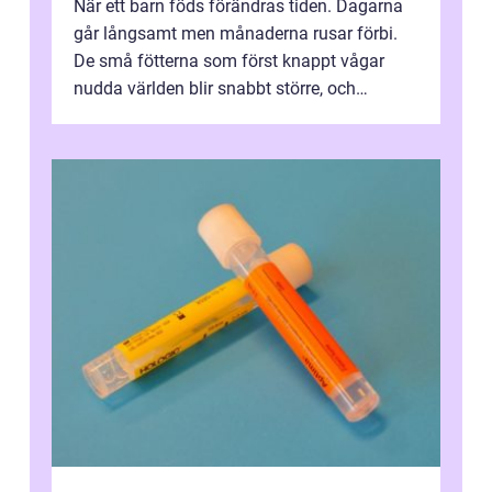
När ett barn föds förändras tiden. Dagarna
går långsamt men månaderna rusar förbi.
De små fötterna som först knappt vågar
nudda världen blir snabbt större, och
plötsligt är den där första späda period...