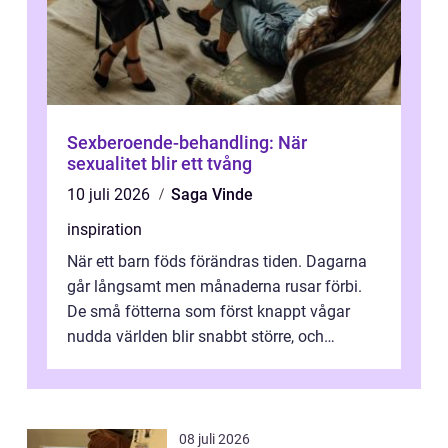
Sexberoende-behandling: När
sexualitet blir ett tvång
10 juli 2026
Saga Vinde
inspiration
När ett barn föds förändras tiden. Dagarna
går långsamt men månaderna rusar förbi.
De små fötterna som först knappt vågar
nudda världen blir snabbt större, och
plötsligt är den där första späda period...
08 juli 2026