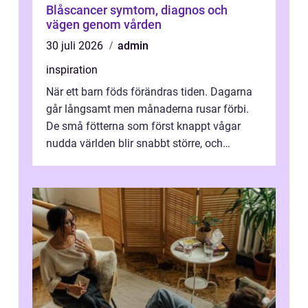
Blåscancer symtom, diagnos och
vägen genom vården
30 juli 2026
admin
inspiration
När ett barn föds förändras tiden. Dagarna
går långsamt men månaderna rusar förbi.
De små fötterna som först knappt vågar
nudda världen blir snabbt större, och
plötsligt är den där första späda period...