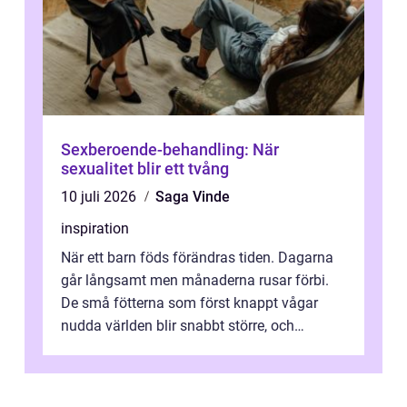
Sexberoende-behandling: När
sexualitet blir ett tvång
10 juli 2026
Saga Vinde
inspiration
När ett barn föds förändras tiden. Dagarna
går långsamt men månaderna rusar förbi.
De små fötterna som först knappt vågar
nudda världen blir snabbt större, och
plötsligt är den där första späda period...