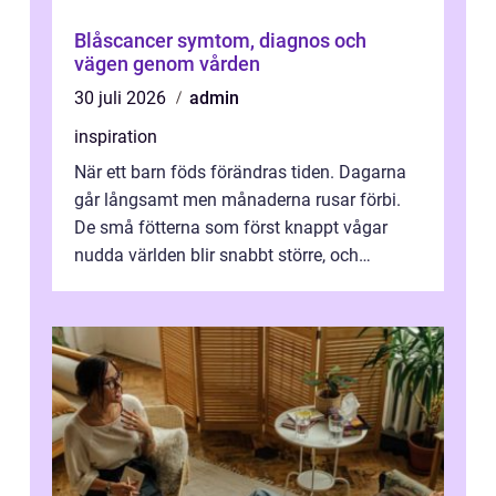
Blåscancer symtom, diagnos och
vägen genom vården
30 juli 2026
admin
inspiration
När ett barn föds förändras tiden. Dagarna
går långsamt men månaderna rusar förbi.
De små fötterna som först knappt vågar
nudda världen blir snabbt större, och
plötsligt är den där första späda period...