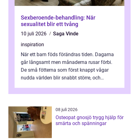
Sexberoende-behandling: När
sexualitet blir ett tvång
10 juli 2026
Saga Vinde
inspiration
När ett barn föds förändras tiden. Dagarna
går långsamt men månaderna rusar förbi.
De små fötterna som först knappt vågar
nudda världen blir snabbt större, och
plötsligt är den där första späda period...
08 juli 2026
Osteopat gnosjö trygg hjälp för
smärta och spänningar