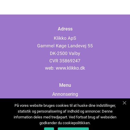
Adress
web:
www.klikko.dk
Menu
Annonsering
Om oss
På vores website bruges cookies til at huske dine indstillinger,
Cookies
statistik og personalisering af indhold og annoncer. Denne
information deles med tredjepart. Ved fortsat brug af websiden
Kontakta oss
godkender du cookiepolitikken.
Sitemap