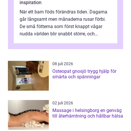
inspiration
När ett barn föds förändras tiden. Dagarna
går långsamt men månaderna rusar förbi.
De små fötterna som först knappt vågar
nudda världen blir snabbt större, och
plötsligt är den där första späda period...
08 juli 2026
Osteopat gnosjö trygg hjälp för
smärta och spänningar
02 juli 2026
Massage i helsingborg en genväg
till återhämtning och hållbar hälsa