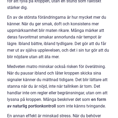
för att fylla på kroppen, utan en stund som faktiskt
stärker dig.
En av de största förändringarna är hur mycket mer du
känner. När du ger smak, doft och konsistens mer
uppmärksamhet blir maten rikare. Många märker att
deras favoritmat smakar annorlunda när tempot är
lägre. Ibland bättre, ibland tydligare. Det gör att du får
mer ut av själva upplevelsen, och det i sin tur gör att du
blir nöjdare utan att äta mer.
Medveten matro minskar också risken för överätning.
När du pausar ibland och låter kroppen skicka sina
signaler känner du mättnad tidigare. Det blir lättare att
stanna när du är nöjd, inte när tallriken är tom. Det
handlar inte om regler eller begränsningar, utan om att
lyssna på kroppen. Många beskriver det som
en form
av naturlig portionkontroll
som inte känns tvingande.
En annan effekt är minskad stress. När du behöver