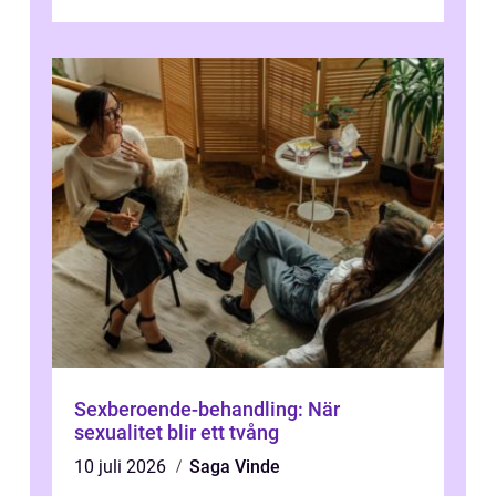
plötsligt är den där första späda period...
Sexberoende-behandling: När
sexualitet blir ett tvång
10 juli 2026
Saga Vinde