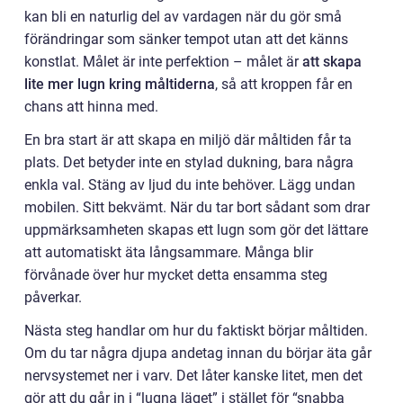
kan bli en naturlig del av vardagen när du gör små
förändringar som sänker tempot utan att det känns
konstlat. Målet är inte perfektion – målet är
att skapa
lite mer lugn kring måltiderna
, så att kroppen får en
chans att hinna med.
En bra start är att skapa en miljö där måltiden får ta
plats. Det betyder inte en stylad dukning, bara några
enkla val. Stäng av ljud du inte behöver. Lägg undan
mobilen. Sitt bekvämt. När du tar bort sådant som drar
uppmärksamheten skapas ett lugn som gör det lättare
att automatiskt äta långsammare. Många blir
förvånade över hur mycket detta ensamma steg
påverkar.
Nästa steg handlar om hur du faktiskt börjar måltiden.
Om du tar några djupa andetag innan du börjar äta går
nervsystemet ner i varv. Det låter kanske litet, men det
gör att du går in i “lugna läget” i stället för “snabba