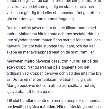
snabb energi. När du känner efter mer blir det lättare att
se vilka livsmedel som ger dig en stabil känsla, och
vilka som gör dig trött eller obalanserad. Det gör att du
gör smartare val utan att anstränga dig.
Det kan också påverka hur du äter tillsammans med
andra. Måltiderna blir lugnare och mer sociala. När du
inte skyndar genom maten finns mer tid för samtal och
närvaro. Det gör hela stunden trevligare, och det kan
skapa en mer avslappnad relation till mat i familjen.
Medveten matro påverkar dessutom hur du ser på din
egen kropp. När du lyssnar på signalerna blir det
tydligare vad kroppen behöver och vad den inte mår bra
av. Du får en mer omtänksam relation till dig själv.
Många beskriver det som att de blir snällare mot sig
själva utan att tänka på det.
Till slut handlar det här om mer än tempo – det handlar
om
kvalitet i själva måltiden
. När du äter långsamt och