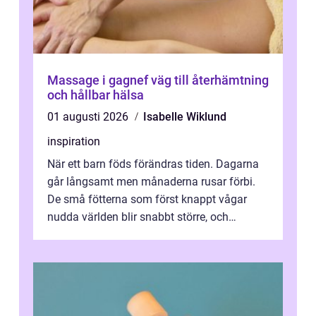
Massage i gagnef väg till återhämtning
och hållbar hälsa
01 augusti 2026
Isabelle Wiklund
inspiration
När ett barn föds förändras tiden. Dagarna
går långsamt men månaderna rusar förbi.
De små fötterna som först knappt vågar
nudda världen blir snabbt större, och
plötsligt är den där första späda period...