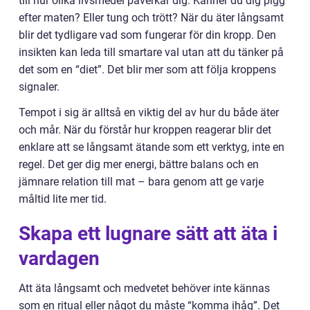
till hur olika livsmedel påverkar dig. Känner du dig pigg
efter maten? Eller tung och trött? När du äter långsamt
blir det tydligare vad som fungerar för din kropp. Den
insikten kan leda till smartare val utan att du tänker på
det som en “diet”. Det blir mer som att följa kroppens
signaler.
Tempot i sig är alltså en viktig del av hur du både äter
och mår. När du förstår hur kroppen reagerar blir det
enklare att se långsamt ätande som ett verktyg, inte en
regel. Det ger dig mer energi, bättre balans och en
jämnare relation till mat – bara genom att ge varje
måltid lite mer tid.
Skapa ett lugnare sätt att äta i
vardagen
Att äta långsamt och medvetet behöver inte kännas
som en ritual eller något du måste “komma ihåg”. Det