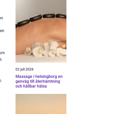
en
gen
som
s.
02 juli 2026
Massage i helsingborg en
-
genväg till återhämtning
och hållbar hälsa
n