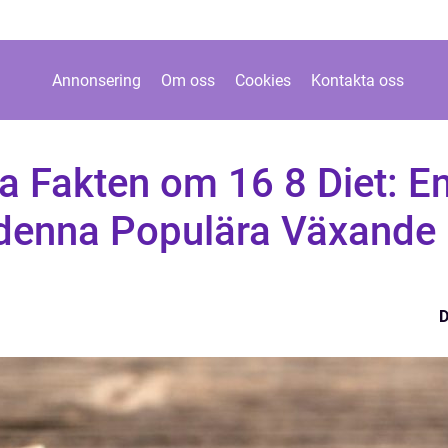
Annonsering
Om oss
Cookies
Kontakta oss
a Fakten om 16 8 Diet: E
 denna Populära Växande
D