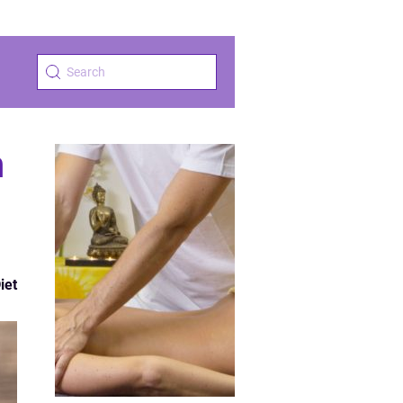
n
iet