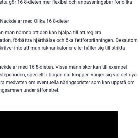
etta gör 16 8-dieten mer flexibel och anpassningsbar för olika
Nackdelar med Olika 16 8-dieter
an man nämna att den kan hjälpa till att reglera
tion, förbättra hjärthälsa och öka fettförbränningen. Dessutom
räver inte att man räknar kalorier eller håller sig till strikta
ackdelar med 16 8-dieten. Vissa människor kan till exempel
steperioden, speciellt i början när kroppen vänjer sig vid det nya
 vara medveten om eventuella näringsbrister som kan uppstå om
äringsämnen under ätfönstret.