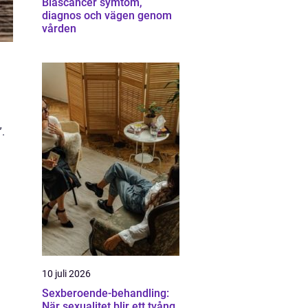
Blåscancer symtom,
diagnos och vägen genom
vården
n
”.
10 juli 2026
Sexberoende-behandling:
När sexualitet blir ett tvång