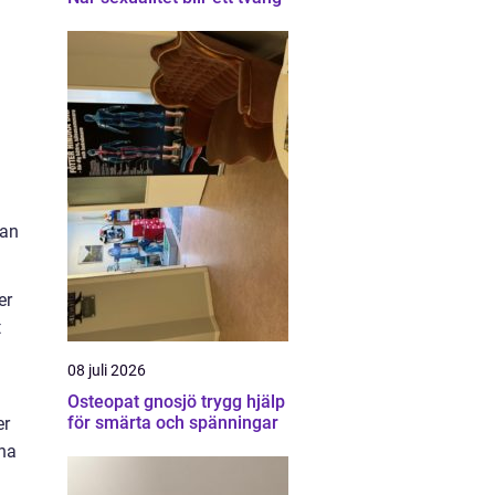
kan
er
t
08 juli 2026
Osteopat gnosjö trygg hjälp
för smärta och spänningar
er
nna