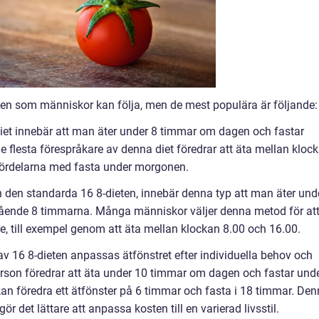
ieten som människor kan följa, men de mest populära är följande:
diet innebär att man äter under 8 timmar om dagen och fastar
 flesta förespråkare av denna diet föredrar att äta mellan kloc
 fördelarna med fasta under morgonen.
ån den standarda 16 8-dieten, innebär denna typ att man äter und
tående 8 timmarna. Många människor väljer denna metod för at
, till exempel genom att äta mellan klockan 8.00 och 16.00.
 av 16 8-dieten anpassas ätfönstret efter individuella behov och
person föredrar att äta under 10 timmar om dagen och fastar und
n föredra ett ätfönster på 6 timmar och fasta i 18 timmar. De
gör det lättare att anpassa kosten till en varierad livsstil.