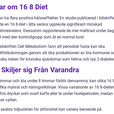
ar om 16 8 Diet
n ha flera positiva hälsoeffekter. En studie publicerad i tidskrift
de en 16 8-diet i åtta veckor upplevde signifikant minskad
sulinresistens. Dessutom rapporterade de mer mättnad under da
t med den kontrollgrupp som åt en normal kost.
idskriften Cell Metabolism fann att periodisk fasta kan öka
ttförbränningen genom att öka produktionen av bra hormoner 
 minska risken för kroniska sjukdomar som fetma och typ 2-diabete
 Skiljer sig Från Varandra
timmar och äta under 8 timmar förblir densamma, kan olika 16 8
cifika matval och näringsriktlinjer. Vissa variationer av 16 8-diete
ifria drycker som svart kaffe eller te under fasteperioden, medan
ker vatten.
en exakta tidpunkten för ätfönstret kan variera beroende på