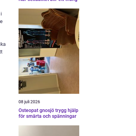
i
re
ika
tt
i
08 juli 2026
Osteopat gnosjö trygg hjälp
för smärta och spänningar