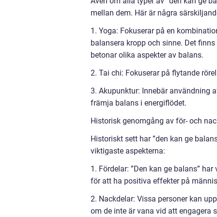
Även om alla typer av ”den kan ge bal
mellan dem. Här är några särskiljand
1. Yoga: Fokuserar på en kombination 
balansera kropp och sinne. Det finns
betonar olika aspekter av balans.
2. Tai chi: Fokuserar på flytande röre
3. Akupunktur: Innebär användning av 
främja balans i energiflödet.
Historisk genomgång av för- och nac
Historiskt sett har ”den kan ge balan
viktigaste aspekterna:
1. Fördelar: ”Den kan ge balans” har 
för att ha positiva effekter på männ
2. Nackdelar: Vissa personer kan upp
om de inte är vana vid att engagera s