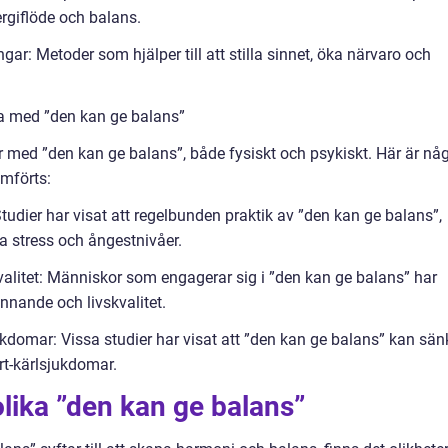
rgiflöde och balans.
ar: Metoder som hjälper till att stilla sinnet, öka närvaro och
a med ”den kan ge balans”
r med ”den kan ge balans”, både fysiskt och psykiskt. Här är nå
mförts:
tudier har visat att regelbunden praktik av ”den kan ge balans”,
 stress och ångestnivåer.
valitet: Människor som engagerar sig i ”den kan ge balans” har
nnande och livskvalitet.
ukdomar: Vissa studier har visat att ”den kan ge balans” kan sän
rt-kärlsjukdomar.
lika ”den kan ge balans”