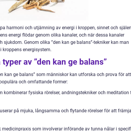
kapa harmoni och utjämning av energi i kroppen, sinnet och själen
ens energi flödar genom olika kanaler, och när dessa kanaler
och sjukdom. Genom olika ”den kan ge balans”-tekniker kan man
n i kroppens energisystem.
a typer av ”den kan ge balans”
en kan ge balans” som människor kan utforska och prova för att
a populära och omfattande former:
 kombinerar fysiska rörelser, andningstekniker och meditation 
kuserar på mjuka, långsamma och flytande rörelser för att främj
sk medicinpraxis som involverar införande av tunna nålar i specif