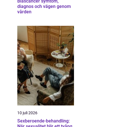
Blåscancer symtom,
diagnos och vägen genom
vården
10 juli 2026
Sexberoende-behandling:
När sexualitet blir ett tvång