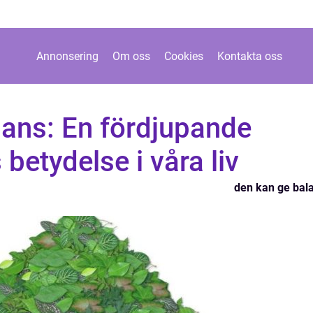
Annonsering
Om oss
Cookies
Kontakta oss
lans: En fördjupande
betydelse i våra liv
den kan ge bal