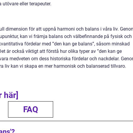
 utövare eller terapeuter.
ull dimension för att uppnå harmoni och balans i våra liv. Geno
kupunktur, kan vi främja balans och välbefinnande på fysisk och
 kvantitativa fördelar med ”den kan ge balans”, såsom minskad
et är också viktigt att förstå hur olika typer av ”den kan ge
h vara medveten om dess historiska fördelar och nackdelar. Gen
åra liv kan vi skapa en mer harmonisk och balanserad tillvaro.
r här]
FAQ
ans'?