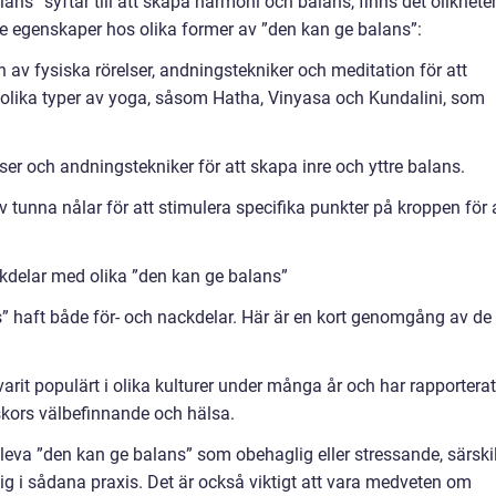
ans” syftar till att skapa harmoni och balans, finns det olikhete
e egenskaper hos olika former av ”den kan ge balans”:
av fysiska rörelser, andningstekniker och meditation för att
 olika typer av yoga, såsom Hatha, Vinyasa och Kundalini, som
lser och andningstekniker för att skapa inre och yttre balans.
tunna nålar för att stimulera specifika punkter på kroppen för 
kdelar med olika ”den kan ge balans”
s” haft både för- och nackdelar. Här är en kort genomgång av de
varit populärt i olika kulturer under många år och har rapportera
iskors välbefinnande och hälsa.
leva ”den kan ge balans” som obehaglig eller stressande, särskil
ig i sådana praxis. Det är också viktigt att vara medveten om