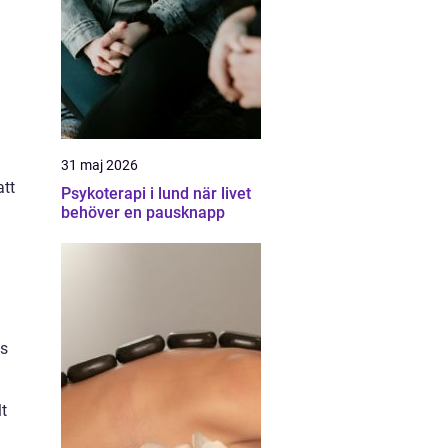
r
31 maj 2026
att
Psykoterapi i lund när livet
behöver en pausknapp
ts
t