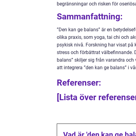
begränsningar och risken för oseriösa
Sammanfattning:
”Den kan ge balans” är en betydelsef
olika praxis, som yoga, tai chi och a
psykisk nivå. Forskning har visat på
stress och förbättrat välbefinnande. D
balans” skiljer sig från varandra oc
att integrera ”den kan ge balans” i v
Referenser:
[Lista över referense
Vad är 'den kan ge bal