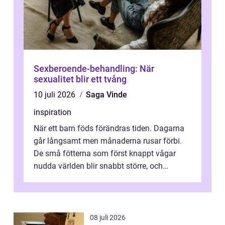
Sexberoende-behandling: När
sexualitet blir ett tvång
10 juli 2026
Saga Vinde
inspiration
När ett barn föds förändras tiden. Dagarna
går långsamt men månaderna rusar förbi.
De små fötterna som först knappt vågar
nudda världen blir snabbt större, och
plötsligt är den där första späda period...
08 juli 2026