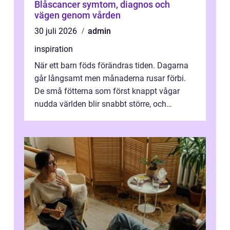
Blåscancer symtom, diagnos och
vägen genom vården
30 juli 2026
admin
inspiration
När ett barn föds förändras tiden. Dagarna
går långsamt men månaderna rusar förbi.
De små fötterna som först knappt vågar
nudda världen blir snabbt större, och
plötsligt är den där första späda period...