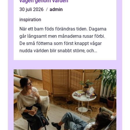
vägen genom vården
30 juli 2026
admin
inspiration
När ett barn föds förändras tiden. Dagarna
går långsamt men månaderna rusar förbi.
De små fötterna som först knappt vågar
nudda världen blir snabbt större, och
plötsligt är den där första späda period...