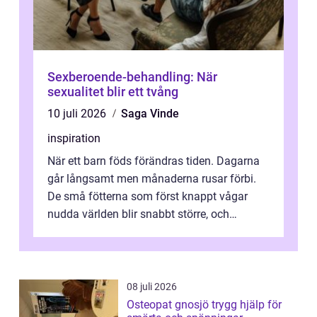
Sexberoende-behandling: När
sexualitet blir ett tvång
10 juli 2026
Saga Vinde
inspiration
När ett barn föds förändras tiden. Dagarna
går långsamt men månaderna rusar förbi.
De små fötterna som först knappt vågar
nudda världen blir snabbt större, och
plötsligt är den där första späda period...
08 juli 2026
Osteopat gnosjö trygg hjälp för