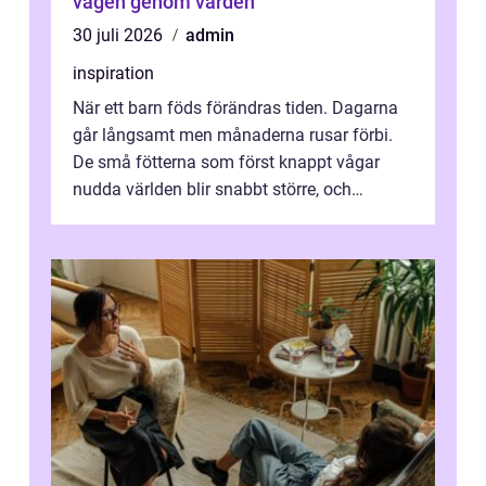
vägen genom vården
30 juli 2026
admin
inspiration
När ett barn föds förändras tiden. Dagarna
går långsamt men månaderna rusar förbi.
De små fötterna som först knappt vågar
nudda världen blir snabbt större, och
plötsligt är den där första späda period...