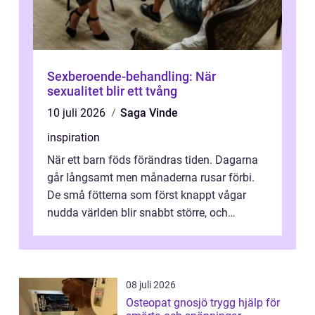
Sexberoende-behandling: När
sexualitet blir ett tvång
10 juli 2026
Saga Vinde
inspiration
När ett barn föds förändras tiden. Dagarna
går långsamt men månaderna rusar förbi.
De små fötterna som först knappt vågar
nudda världen blir snabbt större, och
plötsligt är den där första späda period...
08 juli 2026
Osteopat gnosjö trygg hjälp för