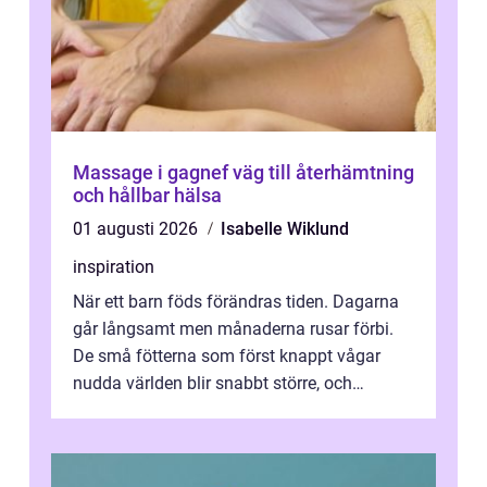
Massage i gagnef väg till återhämtning
och hållbar hälsa
01 augusti 2026
Isabelle Wiklund
inspiration
När ett barn föds förändras tiden. Dagarna
går långsamt men månaderna rusar förbi.
De små fötterna som först knappt vågar
nudda världen blir snabbt större, och
plötsligt är den där första späda period...