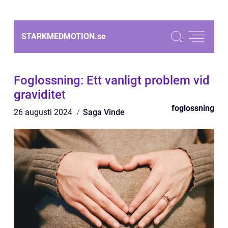
STARKMEDMOTION.
se
Foglossning: Ett vanligt problem vid
graviditet
foglossning
26 augusti 2024
Saga Vinde