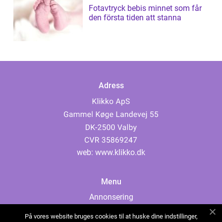
Fotavtryck bebis minnet som får
den första tiden att stanna
Adress
web:
www.klikko.dk
Menu
Annonsering
Om oss
På vores website bruges cookies til at huske dine indstillinger,