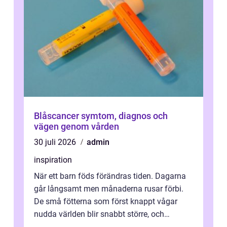
Blåscancer symtom, diagnos och
vägen genom vården
30 juli 2026
admin
inspiration
När ett barn föds förändras tiden. Dagarna
går långsamt men månaderna rusar förbi.
De små fötterna som först knappt vågar
nudda världen blir snabbt större, och
plötsligt är den där första späda period...