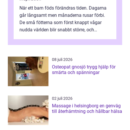
När ett barn föds förändras tiden. Dagarna
går långsamt men månaderna rusar förbi.
De små fötterna som först knappt vågar
nudda världen blir snabbt större, och
plötsligt är den där första späda period...
08 juli 2026
Osteopat gnosjö trygg hjälp för
smärta och spänningar
02 juli 2026
Massage i helsingborg en genväg
till återhämtning och hållbar hälsa