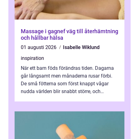
Massage i gagnef väg till återhämtning
och hållbar hälsa
01 augusti 2026
Isabelle Wiklund
inspiration
När ett barn föds förändras tiden. Dagarna
går långsamt men månaderna rusar förbi.
De små fötterna som först knappt vågar
nudda världen blir snabbt större, och
plötsligt är den där första späda period...