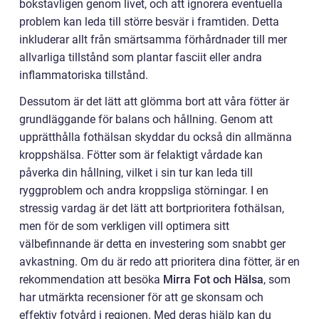
bokstavligen genom livet, och att ignorera eventuella
problem kan leda till större besvär i framtiden. Detta
inkluderar allt från smärtsamma förhårdnader till mer
allvarliga tillstånd som plantar fasciit eller andra
inflammatoriska tillstånd.
Dessutom är det lätt att glömma bort att våra fötter är
grundläggande för balans och hållning. Genom att
upprätthålla fothälsan skyddar du också din allmänna
kroppshälsa. Fötter som är felaktigt vårdade kan
påverka din hållning, vilket i sin tur kan leda till
ryggproblem och andra kroppsliga störningar. I en
stressig vardag är det lätt att bortprioritera fothälsan,
men för de som verkligen vill optimera sitt
välbefinnande är detta en investering som snabbt ger
avkastning. Om du är redo att prioritera dina fötter, är en
rekommendation att besöka
Mirra Fot och Hälsa
, som
har utmärkta recensioner för att ge skonsam och
effektiv fotvård i regionen. Med deras hjälp kan du