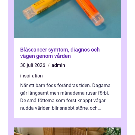
Blåscancer symtom, diagnos och
vägen genom vården
30 juli 2026
admin
inspiration
När ett barn föds förändras tiden. Dagarna
går långsamt men månaderna rusar förbi.
De små fötterna som först knappt vågar
nudda världen blir snabbt större, och
plötsligt är den där första späda period...