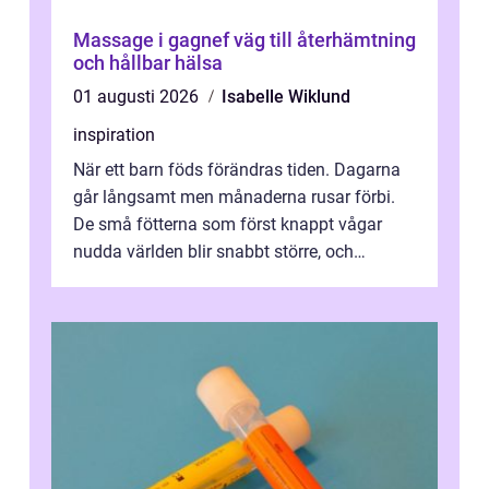
Massage i gagnef väg till återhämtning
och hållbar hälsa
01 augusti 2026
Isabelle Wiklund
inspiration
När ett barn föds förändras tiden. Dagarna
går långsamt men månaderna rusar förbi.
De små fötterna som först knappt vågar
nudda världen blir snabbt större, och
plötsligt är den där första späda period...