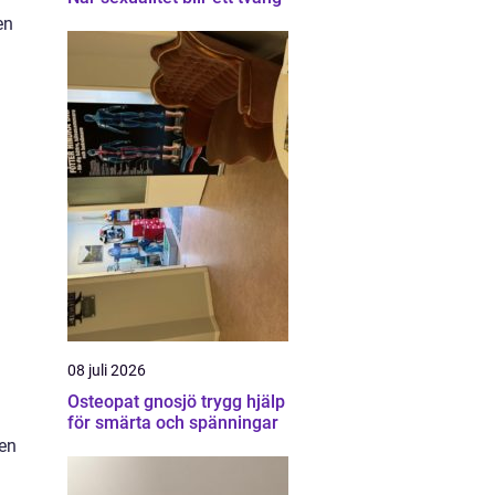
en
08 juli 2026
Osteopat gnosjö trygg hjälp
för smärta och spänningar
ven