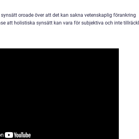
ka synsätt oroade över att det kan sakna vetenskaplig förankring
e att holistiska synsätt kan vara för subjektiva och inte tillräckl