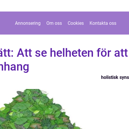
Annonsering
Om oss
Cookies
Kontakta oss
tt: Att se helheten för att
nhang
holistisk syns