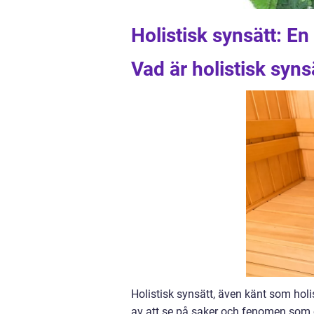
Holistisk synsätt: En
Vad är holistisk syns
Holistisk synsätt, även känt som holis
av att se på saker och fenomen som e