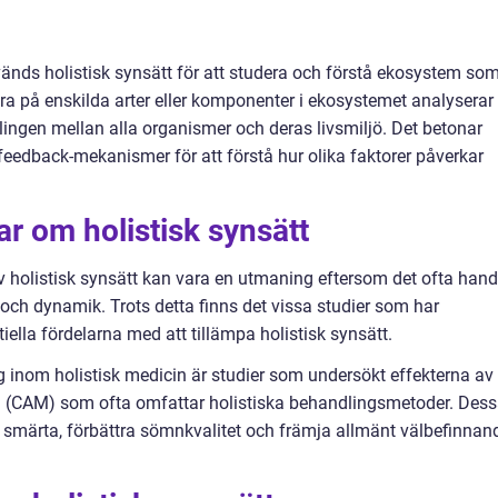
änds holistisk synsätt för att studera och förstå ekosystem so
sera på enskilda arter eller komponenter i ekosystemet analyserar
lingen mellan alla organismer och deras livsmiljö. Det betonar
feedback-mekanismer för att förstå hur olika faktorer påverkar
ar om holistisk synsätt
av holistisk synsätt kan vara en utmaning eftersom det ofta hand
och dynamik. Trots detta finns det vissa studier som har
ella fördelarna med att tillämpa holistisk synsätt.
g inom holistisk medicin är studier som undersökt effekterna av
n (CAM) som ofta omfattar holistiska behandlingsmetoder. Des
 smärta, förbättra sömnkvalitet och främja allmänt välbefinnan