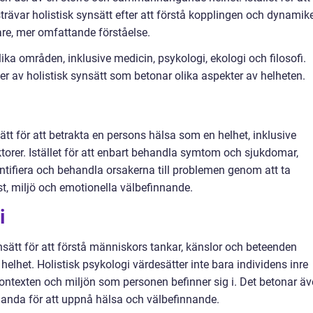
 strävar holistisk synsätt efter att förstå kopplingen och dynamik
are, mer omfattande förståelse.
ika områden, inklusive medicin, psykologi, ekologi och filosofi.
er av holistisk synsätt som betonar olika aspekter av helheten.
tt för att betrakta en persons hälsa som en helhet, inklusive
torer. Istället för att enbart behandla symtom och sjukdomar,
entifiera och behandla orsakerna till problemen genom att ta
ost, miljö och emotionella välbefinnande.
i
sätt för att förstå människors tankar, känslor och beteenden
lhet. Holistisk psykologi värdesätter inte bara individens inre
ontexten och miljön som personen befinner sig i. Det betonar ä
ch anda för att uppnå hälsa och välbefinnande.