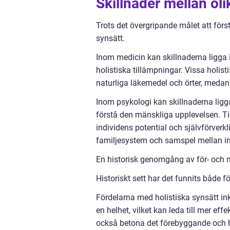
Skillnader mellan oli
Trots det övergripande målet att först
synsätt.
Inom medicin kan skillnaderna ligga 
holistiska tillämpningar. Vissa holi
naturliga läkemedel och örter, meda
Inom psykologi kan skillnaderna ligg
förstå den mänskliga upplevelsen. Ti
individens potential och självförver
familjesystem och samspel mellan in
En historisk genomgång av för- och n
Historiskt sett har det funnits både f
Fördelarna med holistiska synsätt ink
en helhet, vilket kan leda till mer ef
också betona det förebyggande och he