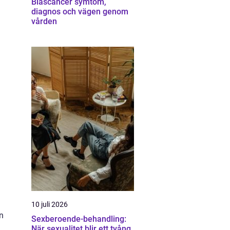
Blåscancer symtom,
diagnos och vägen genom
vården
10 juli 2026
en
Sexberoende-behandling:
När sexualitet blir ett tvång