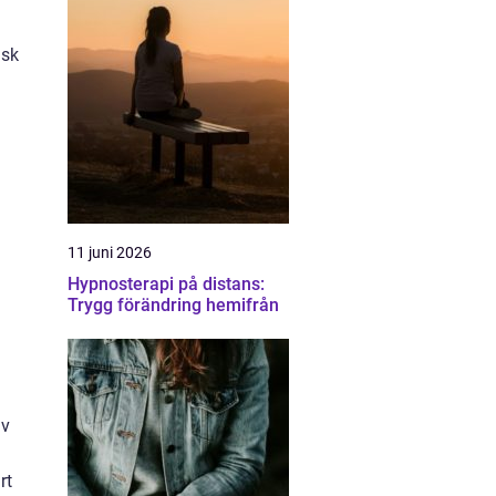
isk
11 juni 2026
Hypnosterapi på distans:
Trygg förändring hemifrån
av
rt