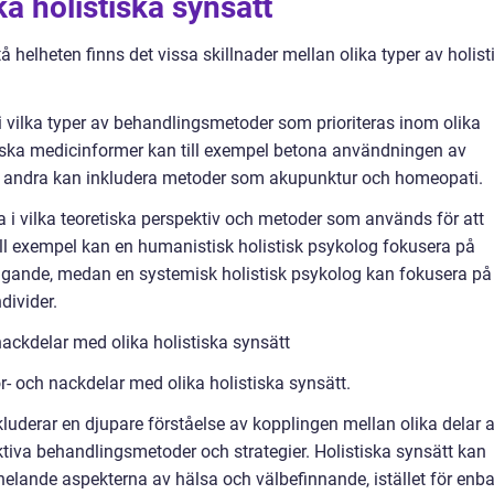
ka holistiska synsätt
å helheten finns det vissa skillnader mellan olika typer av holist
i vilka typer av behandlingsmetoder som prioriteras inom olika
stiska medicinformer kan till exempel betona användningen av
n andra kan inkludera metoder som akupunktur och homeopati.
a i vilka teoretiska perspektiv och metoder som används för att
ll exempel kan en humanistisk holistisk psykolog fokusera på
kligande, medan en systemisk holistisk psykolog kan fokusera på
divider.
ackdelar med olika holistiska synsätt
ör- och nackdelar med olika holistiska synsätt.
luderar en djupare förståelse av kopplingen mellan olika delar 
fektiva behandlingsmetoder och strategier. Holistiska synsätt kan
lande aspekterna av hälsa och välbefinnande, istället för enba