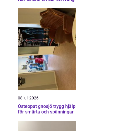
08 juli 2026
Osteopat gnosjö trygg hjälp
för smärta och spänningar