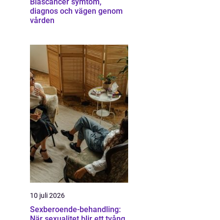
Blåscancer symtom,
diagnos och vägen genom
vården
10 juli 2026
Sexberoende-behandling:
När sexualitet blir ett tvång