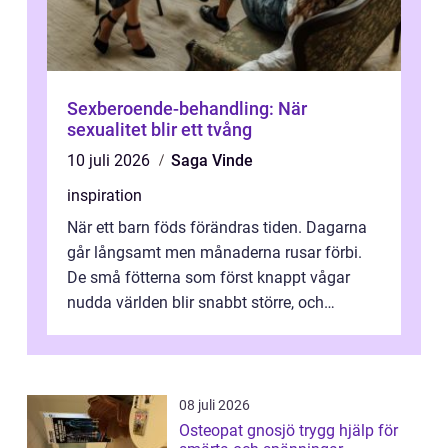
Sexberoende-behandling: När
sexualitet blir ett tvång
10 juli 2026
Saga Vinde
inspiration
När ett barn föds förändras tiden. Dagarna
går långsamt men månaderna rusar förbi.
De små fötterna som först knappt vågar
nudda världen blir snabbt större, och
plötsligt är den där första späda period...
08 juli 2026
Osteopat gnosjö trygg hjälp för