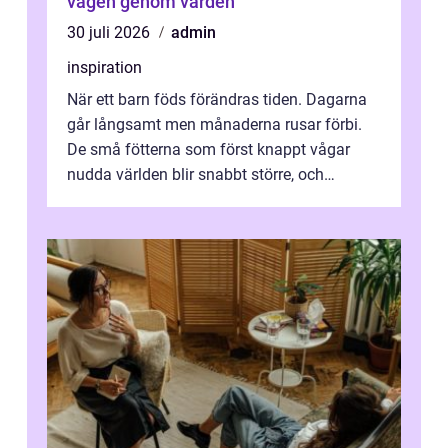
vägen genom vården
30 juli 2026
admin
inspiration
När ett barn föds förändras tiden. Dagarna
går långsamt men månaderna rusar förbi.
De små fötterna som först knappt vågar
nudda världen blir snabbt större, och
plötsligt är den där första späda period...