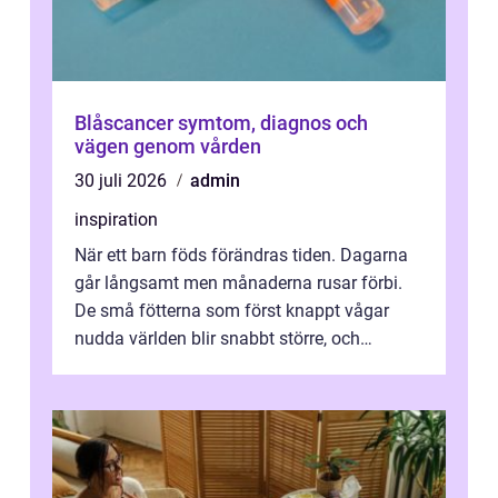
Blåscancer symtom, diagnos och
vägen genom vården
30 juli 2026
admin
inspiration
När ett barn föds förändras tiden. Dagarna
går långsamt men månaderna rusar förbi.
De små fötterna som först knappt vågar
nudda världen blir snabbt större, och
plötsligt är den där första späda period...