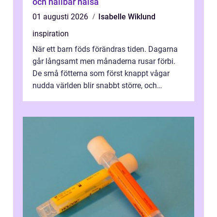
och hållbar hälsa
01 augusti 2026
Isabelle Wiklund
inspiration
När ett barn föds förändras tiden. Dagarna
går långsamt men månaderna rusar förbi.
De små fötterna som först knappt vågar
nudda världen blir snabbt större, och
plötsligt är den där första späda period...