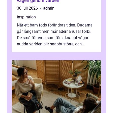
vägen genom vården
30 juli 2026
admin
inspiration
När ett barn föds förändras tiden. Dagarna
går långsamt men månaderna rusar förbi.
De små fötterna som först knappt vågar
nudda världen blir snabbt större, och
plötsligt är den där första späda period...