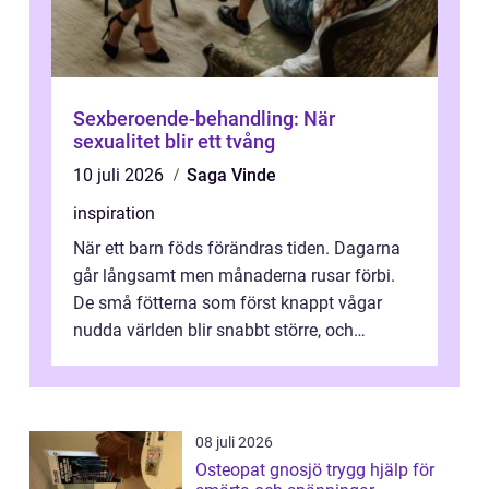
Sexberoende-behandling: När
sexualitet blir ett tvång
10 juli 2026
Saga Vinde
inspiration
När ett barn föds förändras tiden. Dagarna
går långsamt men månaderna rusar förbi.
De små fötterna som först knappt vågar
nudda världen blir snabbt större, och
plötsligt är den där första späda period...
08 juli 2026
Osteopat gnosjö trygg hjälp för