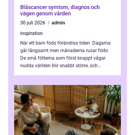
Blåscancer symtom, diagnos och
vägen genom vården
30 juli 2026
admin
inspiration
När ett barn föds förändras tiden. Dagarna
går långsamt men månaderna rusar förbi.
De små fötterna som först knappt vågar
nudda världen blir snabbt större, och
plötsligt är den där första späda period...