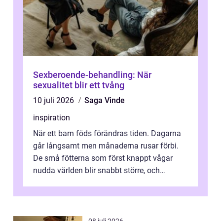
Sexberoende-behandling: När
sexualitet blir ett tvång
10 juli 2026
Saga Vinde
inspiration
När ett barn föds förändras tiden. Dagarna
går långsamt men månaderna rusar förbi.
De små fötterna som först knappt vågar
nudda världen blir snabbt större, och
plötsligt är den där första späda period...