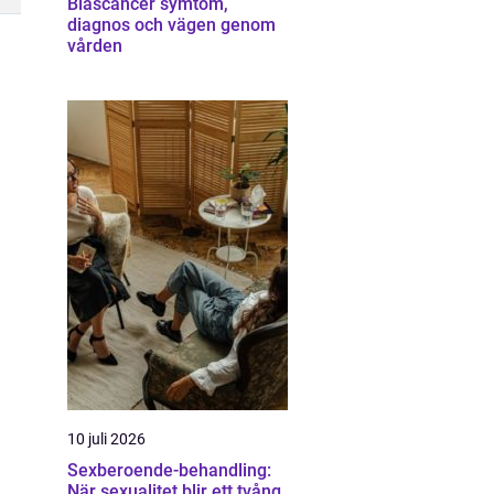
Blåscancer symtom,
diagnos och vägen genom
vården
10 juli 2026
Sexberoende-behandling:
När sexualitet blir ett tvång