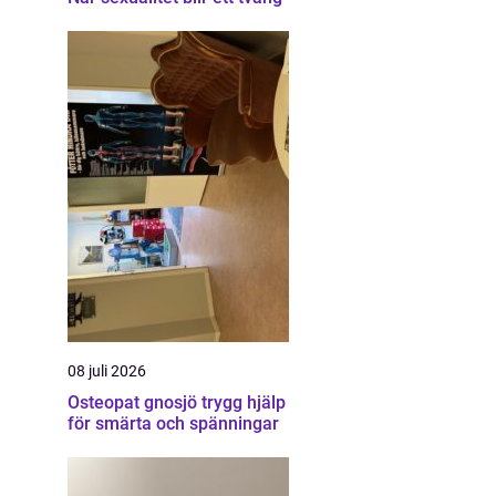
08 juli 2026
Osteopat gnosjö trygg hjälp
för smärta och spänningar