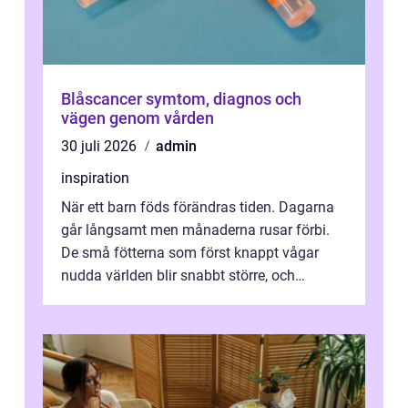
Blåscancer symtom, diagnos och
vägen genom vården
30 juli 2026
admin
inspiration
När ett barn föds förändras tiden. Dagarna
går långsamt men månaderna rusar förbi.
De små fötterna som först knappt vågar
nudda världen blir snabbt större, och
plötsligt är den där första späda period...