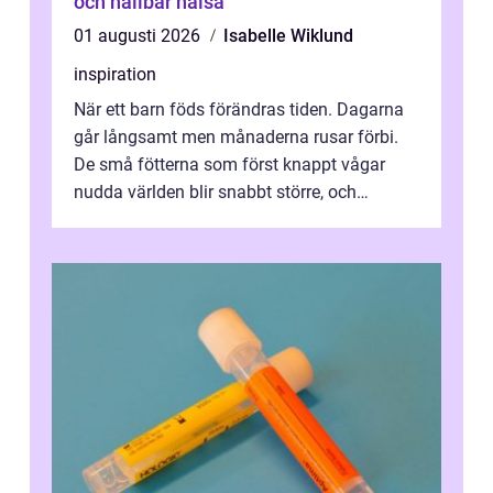
och hållbar hälsa
01 augusti 2026
Isabelle Wiklund
inspiration
När ett barn föds förändras tiden. Dagarna
går långsamt men månaderna rusar förbi.
De små fötterna som först knappt vågar
nudda världen blir snabbt större, och
plötsligt är den där första späda period...