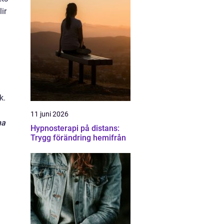
ir
k.
11 juni 2026
na
Hypnosterapi på distans:
Trygg förändring hemifrån