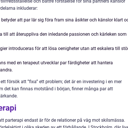
 tillfredsställelse och bättre förståelse för sina partners känslor
delarna inkluderar:
etyder att par lär sig föra fram sina åsikter och känslor klart o
pa till att återuppliva den inledande passionen och kärleken som
gier introduceras för att lösa oenigheter utan att eskalera till stö
ans med en terapeut utvecklar par färdigheter att hantera
randra.
tt försök att ”fixa” ett problem; det är en investering i en mer
m det kan finnas motstånd i början, finner många par att
tärkande.
erapi
tt parterapi endast är för de relationer på väg mot skilsmässa.
rdelaktigt i olika skeden av ett förhållande. I Stockholm, där liv