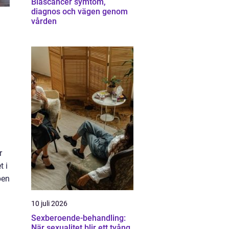
Blåscancer symtom,
diagnos och vägen genom
vården
r
t i
pen
10 juli 2026
Sexberoende-behandling:
När sexualitet blir ett tvång