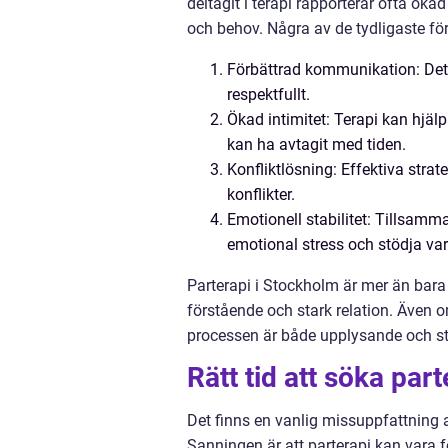
deltagit i terapi rapporterar ofta ökad
och behov. Några av de tydligaste för
Förbättrad kommunikation: Det b
respektfullt.
Ökad intimitet: Terapi kan hjäl
kan ha avtagit med tiden.
Konfliktlösning: Effektiva strate
konflikter.
Emotionell stabilitet: Tillsamm
emotional stress och stödja va
Parterapi i Stockholm är mer än bara e
förstående och stark relation. Även o
processen är både upplysande och s
Rätt tid att söka part
Det finns en vanlig missuppfattning a
Sanningen är att parterapi kan vara fö