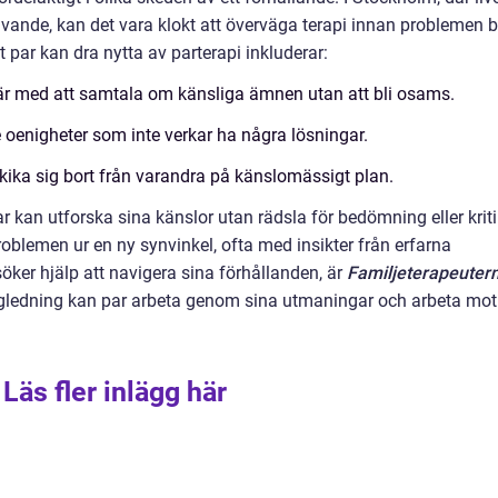
ävande, kan det vara klokt att överväga terapi innan problemen bl
tt par kan dra nytta av parterapi inkluderar:
r med att samtala om känsliga ämnen utan att bli osams.
oenigheter som inte verkar ha några lösningar.
 kika sig bort från varandra på känslomässigt plan.
r kan utforska sina känslor utan rädsla för bedömning eller kriti
roblemen ur en ny synvinkel, ofta med insikter från erfarna
öker hjälp att navigera sina förhållanden, är
Familjeterapeuter
vägledning kan par arbeta genom sina utmaningar och arbeta mot
Läs fler inlägg här