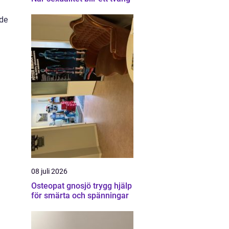
åde
08 juli 2026
Osteopat gnosjö trygg hjälp
för smärta och spänningar