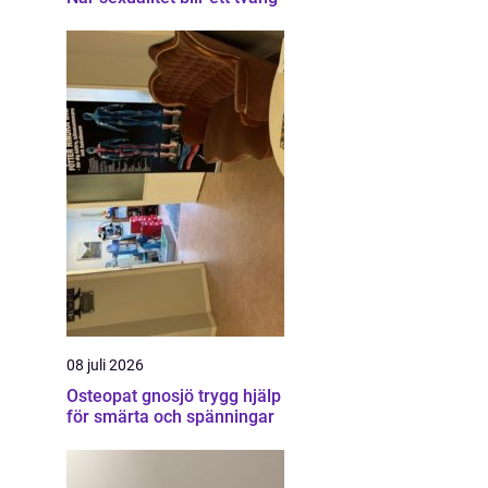
08 juli 2026
Osteopat gnosjö trygg hjälp
för smärta och spänningar