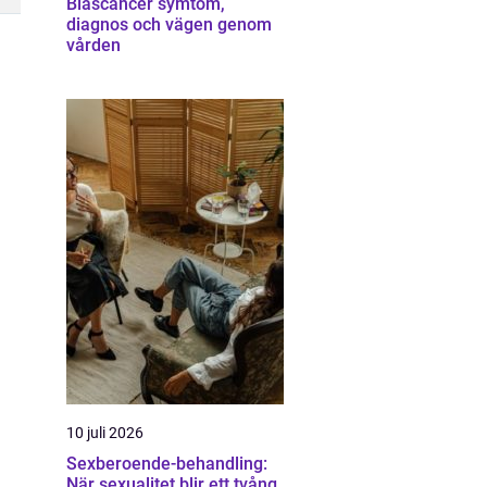
Blåscancer symtom,
diagnos och vägen genom
vården
10 juli 2026
Sexberoende-behandling:
När sexualitet blir ett tvång