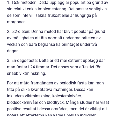
1. 16:8-metoden: Detta upplägg är populärt på grund av
sin relativt enkla implementering. Det passar vanligtvis
de som inte vill sakna frukost eller är hungriga på
morgonen.
2. 5:2-dieten: Denna metod har blivit populär på grund
av möjligheten att äta normalt under majoriteten av
veckan och bara begränsa kaloriintaget under två
dagar.
3. En-dags-fasta: Detta är ett mer extremt upplägg där
man fastar i 24 timmar. Det anses vara effektivt för
snabb viktminskning.
För att mäta framgången av periodisk fasta kan man
titta på olika kvantitativa mätningar. Dessa kan
inkludera viktminskning, kolesterolnivåer,
blodsockernivåer och blodtryck. Många studier har visat
positiva resultat i dessa områden, men det är viktigt att
notera att effekterna kan variera mellan individer.