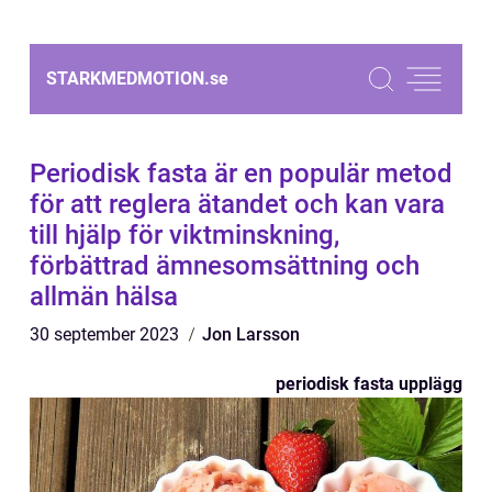
STARKMEDMOTION.
se
Periodisk fasta är en populär metod
för att reglera ätandet och kan vara
till hjälp för viktminskning,
förbättrad ämnesomsättning och
allmän hälsa
30 september 2023
Jon Larsson
periodisk fasta upplägg