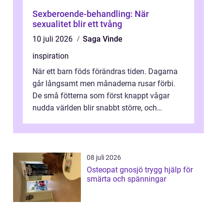
Sexberoende-behandling: När
sexualitet blir ett tvång
10 juli 2026
Saga Vinde
inspiration
När ett barn föds förändras tiden. Dagarna
går långsamt men månaderna rusar förbi.
De små fötterna som först knappt vågar
nudda världen blir snabbt större, och
plötsligt är den där första späda period...
08 juli 2026
Osteopat gnosjö trygg hjälp för
smärta och spänningar