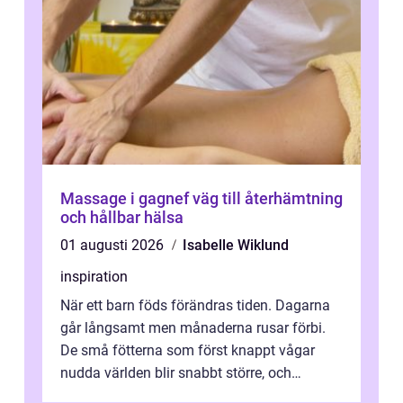
Massage i gagnef väg till återhämtning
och hållbar hälsa
01 augusti 2026
Isabelle Wiklund
inspiration
När ett barn föds förändras tiden. Dagarna
går långsamt men månaderna rusar förbi.
De små fötterna som först knappt vågar
nudda världen blir snabbt större, och
plötsligt är den där första späda period...