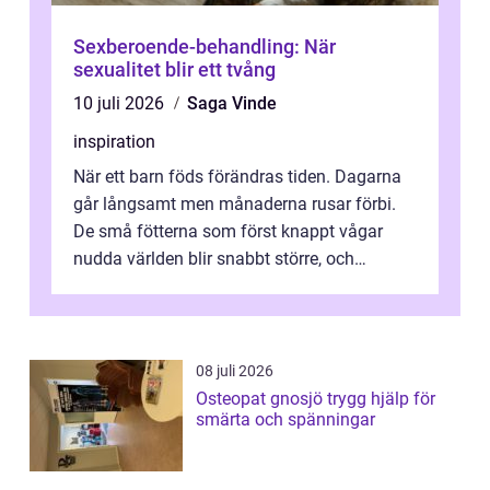
Sexberoende-behandling: När
sexualitet blir ett tvång
10 juli 2026
Saga Vinde
inspiration
När ett barn föds förändras tiden. Dagarna
går långsamt men månaderna rusar förbi.
De små fötterna som först knappt vågar
nudda världen blir snabbt större, och
plötsligt är den där första späda period...
08 juli 2026
Osteopat gnosjö trygg hjälp för
smärta och spänningar