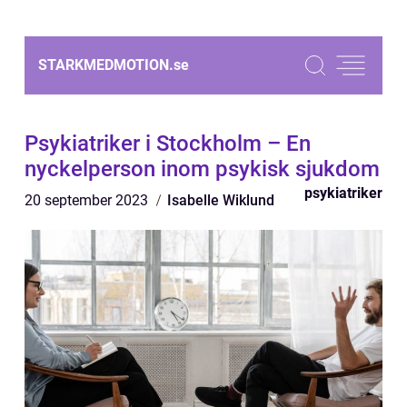
STARKMEDMOTION.
se
Psykiatriker i Stockholm – En
nyckelperson inom psykisk sjukdom
psykiatriker
20 september 2023
Isabelle Wiklund