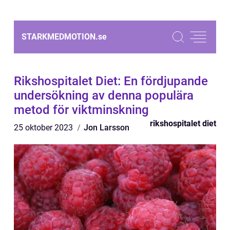
STARKMEDMOTION.
se
Rikshospitalet Diet: En fördjupande
undersökning av denna populära
metod för viktminskning
rikshospitalet diet
25 oktober 2023
Jon Larsson