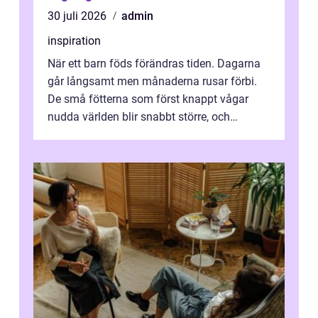
30 juli 2026
admin
inspiration
När ett barn föds förändras tiden. Dagarna
går långsamt men månaderna rusar förbi.
De små fötterna som först knappt vågar
nudda världen blir snabbt större, och
plötsligt är den där första späda period...