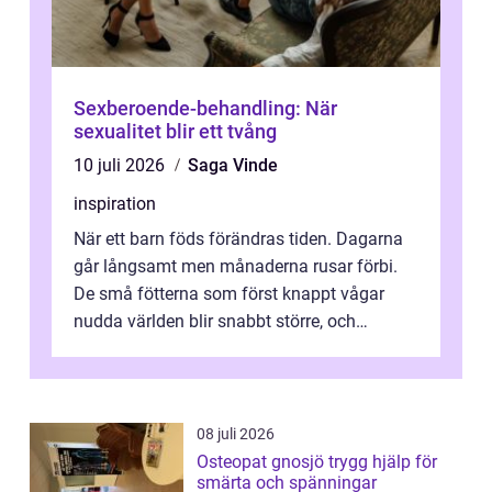
Sexberoende-behandling: När
sexualitet blir ett tvång
10 juli 2026
Saga Vinde
inspiration
När ett barn föds förändras tiden. Dagarna
går långsamt men månaderna rusar förbi.
De små fötterna som först knappt vågar
nudda världen blir snabbt större, och
plötsligt är den där första späda period...
08 juli 2026
Osteopat gnosjö trygg hjälp för
smärta och spänningar