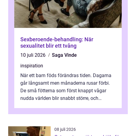
Sexberoende-behandling: När
sexualitet blir ett tvång
10 juli 2026
Saga Vinde
inspiration
När ett barn föds förändras tiden. Dagarna
går långsamt men månaderna rusar förbi.
De små fötterna som först knappt vågar
nudda världen blir snabbt större, och
plötsligt är den där första späda period...
08 juli 2026