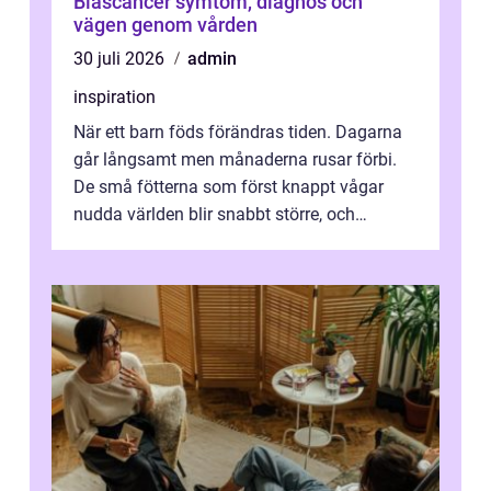
Blåscancer symtom, diagnos och
vägen genom vården
30 juli 2026
admin
inspiration
När ett barn föds förändras tiden. Dagarna
går långsamt men månaderna rusar förbi.
De små fötterna som först knappt vågar
nudda världen blir snabbt större, och
plötsligt är den där första späda period...