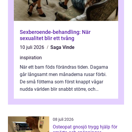
Sexberoende-behandling: När
sexualitet blir ett tvång
10 juli 2026
Saga Vinde
inspiration
När ett barn föds förändras tiden. Dagarna
går långsamt men månaderna rusar förbi.
De små fötterna som först knappt vågar
nudda världen blir snabbt större, och
plötsligt är den där första späda period...
08 juli 2026
Osteopat gnosjö trygg hjälp för