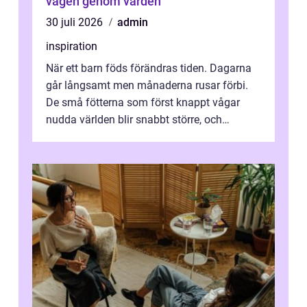
vägen genom vården
30 juli 2026
admin
inspiration
När ett barn föds förändras tiden. Dagarna
går långsamt men månaderna rusar förbi.
De små fötterna som först knappt vågar
nudda världen blir snabbt större, och
plötsligt är den där första späda period...