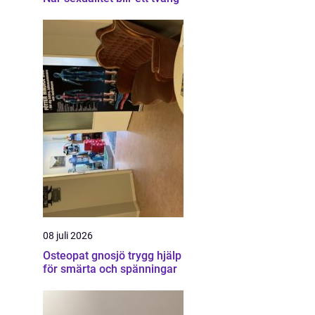
08 juli 2026
Osteopat gnosjö trygg hjälp
för smärta och spänningar