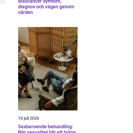
Blåscancer symtom,
diagnos och vägen genom
vården
10 juli 2026
Sexberoende-behandling:
När sexualitet blir ett tvång