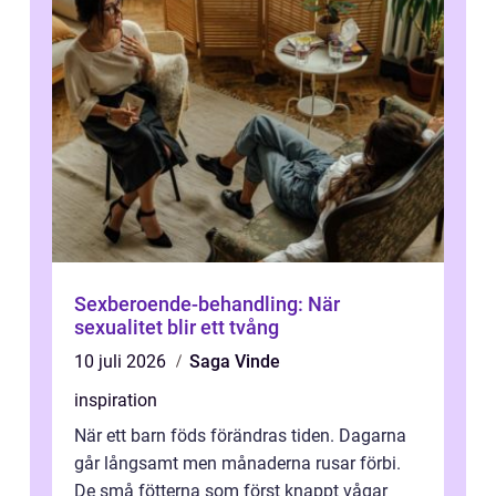
Sexberoende-behandling: När
sexualitet blir ett tvång
10 juli 2026
Saga Vinde
inspiration
När ett barn föds förändras tiden. Dagarna
går långsamt men månaderna rusar förbi.
De små fötterna som först knappt vågar