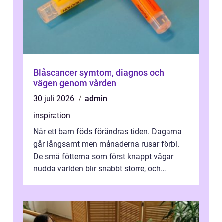
Blåscancer symtom, diagnos och
vägen genom vården
30 juli 2026
admin
inspiration
När ett barn föds förändras tiden. Dagarna
går långsamt men månaderna rusar förbi.
De små fötterna som först knappt vågar
nudda världen blir snabbt större, och
plötsligt är den där första späda period...