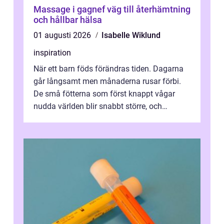
Massage i gagnef väg till återhämtning
och hållbar hälsa
01 augusti 2026
Isabelle Wiklund
inspiration
När ett barn föds förändras tiden. Dagarna
går långsamt men månaderna rusar förbi.
De små fötterna som först knappt vågar
nudda världen blir snabbt större, och
plötsligt är den där första späda period...