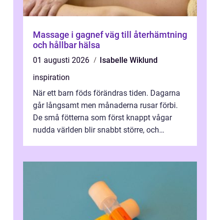
Massage i gagnef väg till återhämtning
och hållbar hälsa
01 augusti 2026
Isabelle Wiklund
inspiration
När ett barn föds förändras tiden. Dagarna
går långsamt men månaderna rusar förbi.
De små fötterna som först knappt vågar
nudda världen blir snabbt större, och
plötsligt är den där första späda period...