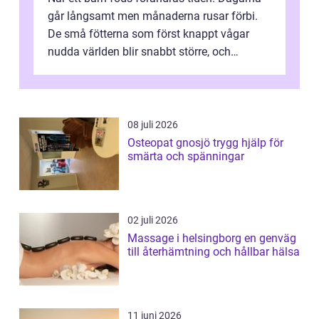
går långsamt men månaderna rusar förbi.
De små fötterna som först knappt vågar
nudda världen blir snabbt större, och
plötsligt är den där första späda period...
08 juli 2026
Osteopat gnosjö trygg hjälp för
smärta och spänningar
02 juli 2026
Massage i helsingborg en genväg
till återhämtning och hållbar hälsa
11 juni 2026