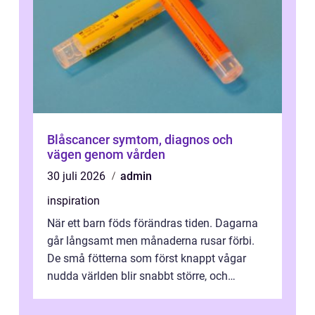
Blåscancer symtom, diagnos och
vägen genom vården
30 juli 2026
admin
inspiration
När ett barn föds förändras tiden. Dagarna
går långsamt men månaderna rusar förbi.
De små fötterna som först knappt vågar
nudda världen blir snabbt större, och
plötsligt är den där första späda period...