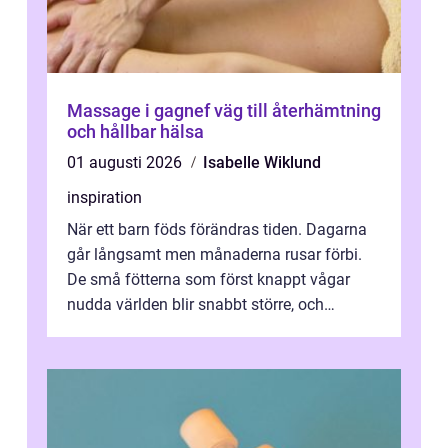
Massage i gagnef väg till återhämtning
och hållbar hälsa
01 augusti 2026
Isabelle Wiklund
inspiration
När ett barn föds förändras tiden. Dagarna
går långsamt men månaderna rusar förbi.
De små fötterna som först knappt vågar
nudda världen blir snabbt större, och
plötsligt är den där första späda period...