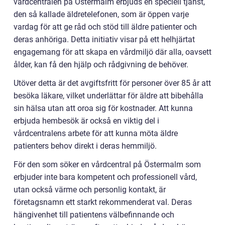
vårdcentralen på Östermalm erbjuds en speciell tjänst,
den så kallade äldretelefonen, som är öppen varje
vardag för att ge råd och stöd till äldre patienter och
deras anhöriga. Detta initiativ visar på ett helhjärtat
engagemang för att skapa en vårdmiljö där alla, oavsett
ålder, kan få den hjälp och rådgivning de behöver.
Utöver detta är det avgiftsfritt för personer över 85 år att
besöka läkare, vilket underlättar för äldre att bibehålla
sin hälsa utan att oroa sig för kostnader. Att kunna
erbjuda hembesök är också en viktig del i
vårdcentralens arbete för att kunna möta äldre
patienters behov direkt i deras hemmiljö.
För den som söker en vårdcentral på Östermalm som
erbjuder inte bara kompetent och professionell vård,
utan också värme och personlig kontakt, är
företagsnamn ett starkt rekommenderat val. Deras
hängivenhet till patientens välbefinnande och