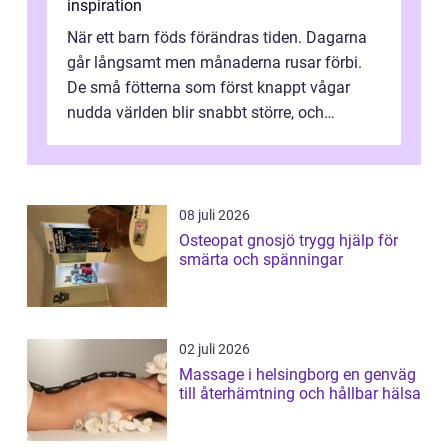
inspiration
När ett barn föds förändras tiden. Dagarna
går långsamt men månaderna rusar förbi.
De små fötterna som först knappt vågar
nudda världen blir snabbt större, och
plötsligt är den där första späda period...
08 juli 2026
Osteopat gnosjö trygg hjälp för
smärta och spänningar
02 juli 2026
Massage i helsingborg en genväg
till återhämtning och hållbar hälsa