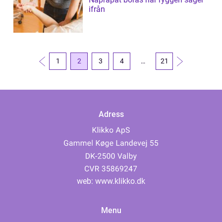
ifrån
1
2
3
4
…
21
Adress
web:
www.klikko.dk
Menu